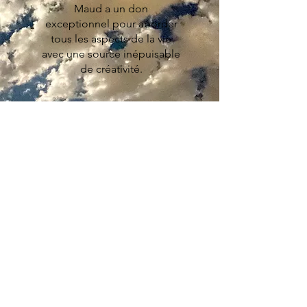
Maud a un don
exceptionnel pour aborder
tous les aspects de la vie
avec une source inépuisable
de créativité.
Erica M.Elliott, MD
Médecine familiale & Médecine
environnementale
musingsmemoirandmedicine.com
Dans la Presse