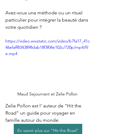
Avez-vous une méthode ou un rituel 
particulier pour intégrer la beauté dans 
votre quotidien ?
https://video.wixstatic.com/video/b7fa17_41c
46efaff8343898dab18f3f04e102c/720p/mp4/fil
e.mp4
Maud Sejournant et Zelie Pollon 
Zelie Pollon est l' auteur de "Hit the 
Road" un guide pour voyager en 
famille autour du monde.
En savoir plus sur "Hit the Road"