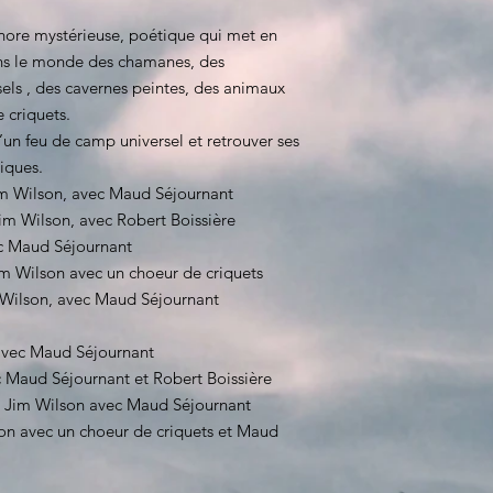
ore mystérieuse, poétique qui met en
dans le monde des chamanes, des
els , des cavernes peintes, des animaux
 criquets.
’un feu de camp universel et retrouver ses
niques.
Jim Wilson, avec Maud Séjournant
Jim Wilson, avec Robert Boissière
ec Maud Séjournant
Jim Wilson avec un choeur de criquets
 Wilson, avec Maud Séjournant
 avec Maud Séjournant
ec Maud Séjournant et Robert Boissière
l: Jim Wilson avec Maud Séjournant
on avec un choeur de criquets et Maud