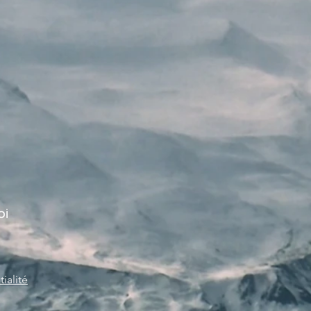
oi
ialité