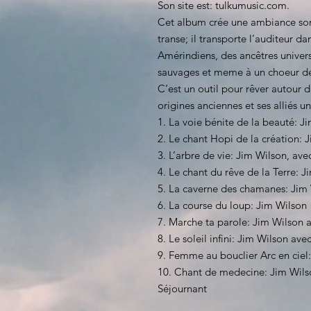
Son site est: tulkumusic.com.
Cet album crée une ambiance son
transe; il transporte l’auditeur 
Amérindiens, des ancêtres univers
sauvages et meme à un choeur de
C’est un outil pour rêver autour d
origines anciennes et ses alliés u
1. La voie bénite de la beauté: 
2. Le chant Hopi de la création: 
3. L’arbre de vie: Jim Wilson, av
4. Le chant du rêve de la Terre: 
5. La caverne des chamanes: Jim
6. La course du loup: Jim Wilson
7. Marche ta parole: Jim Wilson
8. Le soleil infini: Jim Wilson av
9. Femme au bouclier Arc en cie
10. Chant de medecine: Jim Wils
Séjournant