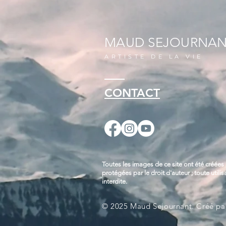
MAUD SEJOURNA
ARTISTE DE LA VIE
CONTACT
Toutes les images de ce site ont été créée
protégées par le droit d'auteur ; toute utili
interdite.
© 2025 Maud Sejournant. Créé p