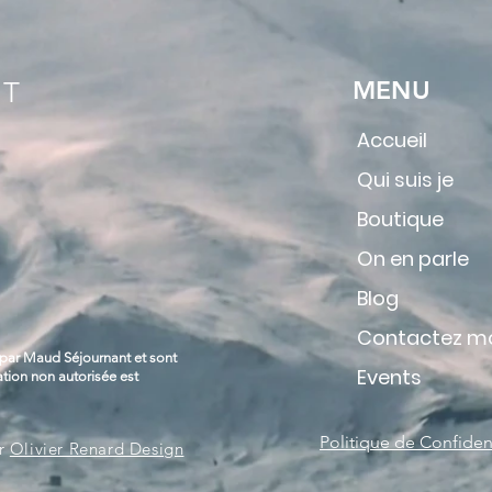
MENU
NT
Accueil
Qui suis je
Boutique
On en parle
Blog
Contactez m
s par Maud Séjournant et sont
Events
sation non autorisée est
Politique de Confident
ar
Olivier Renard Design