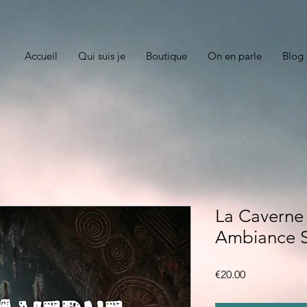
Accueil
Qui suis je
Boutique
On en parle
Blog
La Caverne
Ambiance S
Price
€20.00