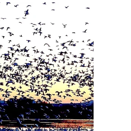
Tu n'es plus une oie
blanche!
Tu n'es plus une oie blanche, fragile et naïve,
tu as grandi et gagné en expérience aux
côtés de tes sœurs. Ensemble, vous avez
traversé...