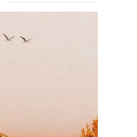
Sep 12, 2024
1 min read
Les repères
L’entrée du port se trouve entre le phare
rouge et le phare vert. Mais il est essentiel
de savoir que l’on doit laisser le rouge à
babord...