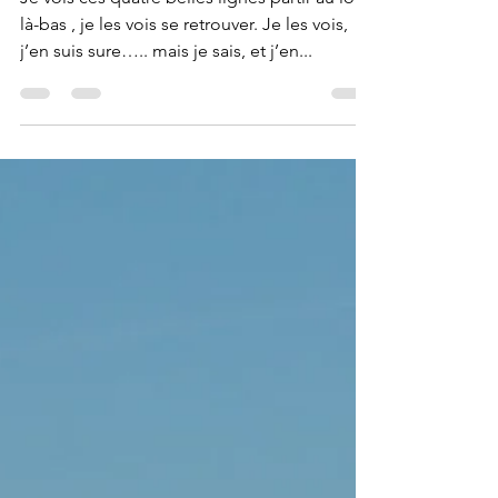
maudse
Sep 16, 2024
1 min read
Voir ou savoir ?
Je vois ces quatre belles lignes partir au loin;
là-bas , je les vois se retrouver. Je les vois,
j’en suis sure….. mais je sais, et j’en...